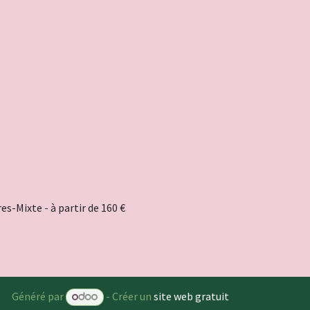
s-Mixte - à partir de 160 €
Généré par
- Créer un
site web gratuit