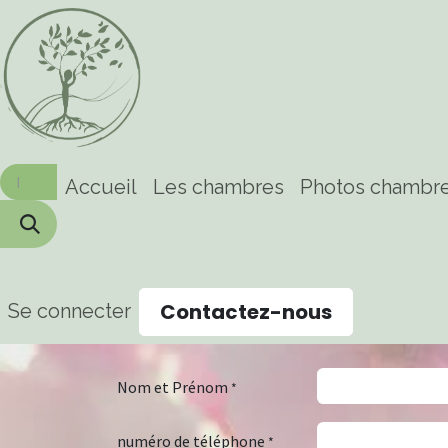
Se rendre au contenu
Accueil
Les chambres
Photos chambr
Contactez-nous
Se connecter
Nom et Prénom
*
numéro de téléphone
*